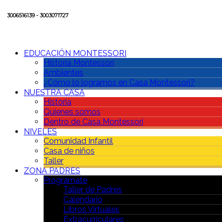
3006516139 - 3003071727
EDUCACIÓN MONTESSORI
Historia Montessori
Ambientes
¿Cómo lo logramos en Casa Montessori?
NUESTRA CASA
Historia
Quienes somos
Dentro de Casa Montessori
NIVELES
Comunidad Infantil
Casa de niños
Taller
ZONA PADRES
Prográmate
Taller de Padres
Calendario
Libros Virtuales
Extracurriculares