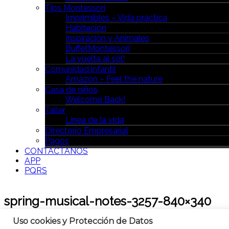
Tips Montessori
Imprimibles – Vida práctica
Habitación
Inspiración y Animales
BuffetMontessori
La vuelta al sol!
Comunidad infantil
Amazon – Feel the nature
Casa de niños
Welcome Back!
Taller
Línea de la vida
Directorio Empresarial
Pagos
CONTÁCTANOS
APP
PQRS
spring-musical-notes-3257-840×340
Uso cookies y Protección de Datos