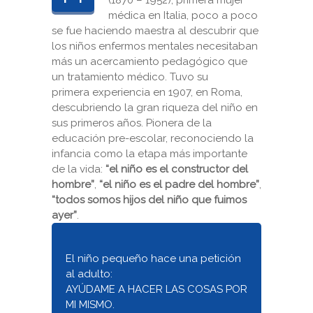
(1870 – 1952), primera mujer
médica en Italia, poco a poco
se fue haciendo maestra al descubrir que
los niños enfermos mentales necesitaban
más un acercamiento pedagógico que
un tratamiento médico. Tuvo su
primera experiencia en 1907, en Roma,
descubriendo la gran riqueza del niño en
sus primeros años. Pionera de la
educación pre-escolar, reconociendo la
infancia como la etapa más importante
de la vida:
“el niño es el constructor del
hombre”
,
“el niño es el padre del
hombre”
,
“todos somos hijos del niño que fuimos
ayer”
.
El niño pequeño hace una petición
al adulto:
AYÚDAME A HACER LAS COSAS POR
MI MISMO.