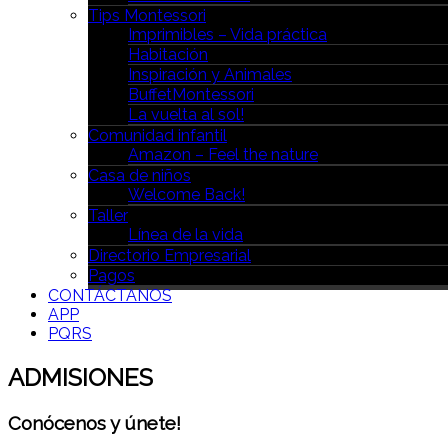
Tips Montessori
Imprimibles – Vida práctica
Habitación
Inspiración y Animales
BuffetMontessori
La vuelta al sol!
Comunidad infantil
Amazon – Feel the nature
Casa de niños
Welcome Back!
Taller
Línea de la vida
Directorio Empresarial
Pagos
CONTÁCTANOS
APP
PQRS
ADMISIONES
Conócenos y únete!