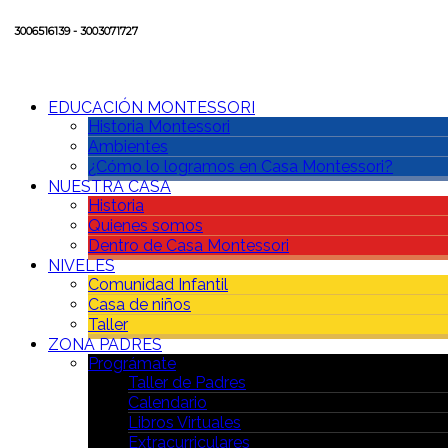
3006516139 - 3003071727
EDUCACIÓN MONTESSORI
Historia Montessori
Ambientes
¿Cómo lo logramos en Casa Montessori?
NUESTRA CASA
Historia
Quienes somos
Dentro de Casa Montessori
NIVELES
Comunidad Infantil
Casa de niños
Taller
ZONA PADRES
Prográmate
Taller de Padres
Calendario
Libros Virtuales
Extracurriculares