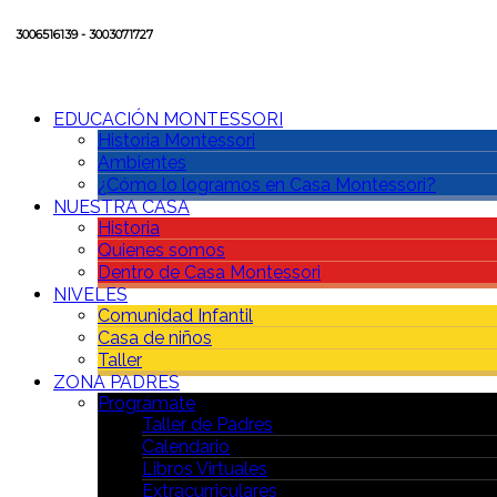
3006516139 - 3003071727
EDUCACIÓN MONTESSORI
Historia Montessori
Ambientes
¿Cómo lo logramos en Casa Montessori?
NUESTRA CASA
Historia
Quienes somos
Dentro de Casa Montessori
NIVELES
Comunidad Infantil
Casa de niños
Taller
ZONA PADRES
Prográmate
Taller de Padres
Calendario
Libros Virtuales
Extracurriculares