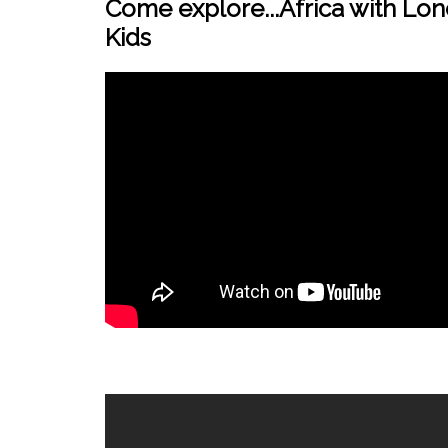
Come explore...Africa with Lon
Kids