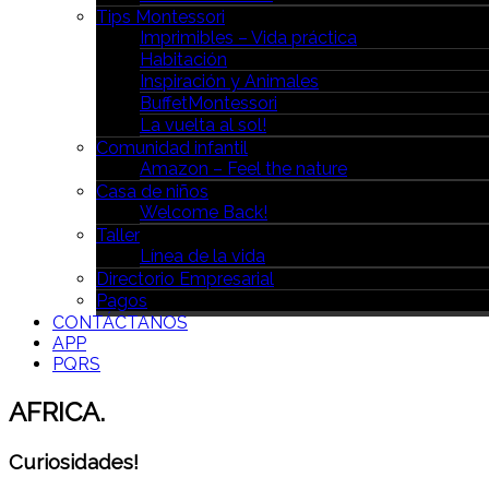
Tips Montessori
Imprimibles – Vida práctica
Habitación
Inspiración y Animales
BuffetMontessori
La vuelta al sol!
Comunidad infantil
Amazon – Feel the nature
Casa de niños
Welcome Back!
Taller
Línea de la vida
Directorio Empresarial
Pagos
CONTÁCTANOS
APP
PQRS
AFRICA.
Curiosidades!