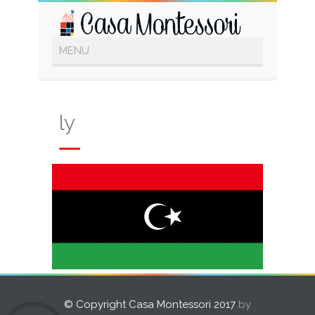
ly
© Copyright Casa Montessori 2017
by