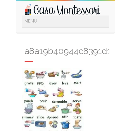
a8a19b40944c8391d1461d