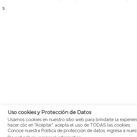
s
Uso cookies y Protección de Datos
1-
https://www.minsalud.gov.co/Documentos%20y%20Publicaciones/Obesidad%20infan
Usamos cookies en nuestro sitio web para brindarle la experienc
hacer clic en "Aceptar", acepta el uso de TODAS las cookies.
Conoce nuestra Politica de protección de datos, ingresa a nue