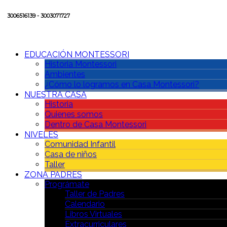
3006516139 - 3003071727
EDUCACIÓN MONTESSORI
Historia Montessori
Ambientes
¿Cómo lo logramos en Casa Montessori?
NUESTRA CASA
Historia
Quienes somos
Dentro de Casa Montessori
NIVELES
Comunidad Infantil
Casa de niños
Taller
ZONA PADRES
Prográmate
Taller de Padres
Calendario
Libros Virtuales
Extracurriculares