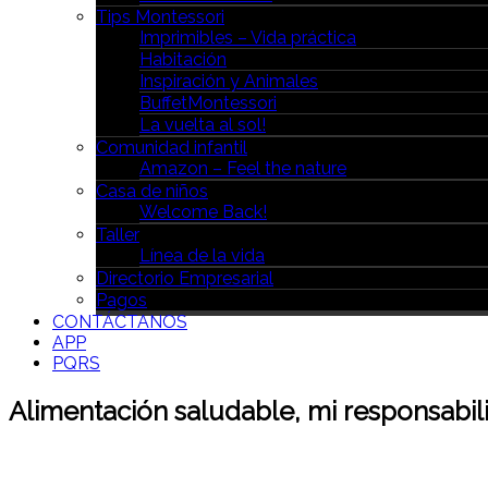
Tips Montessori
Imprimibles – Vida práctica
Habitación
Inspiración y Animales
BuffetMontessori
La vuelta al sol!
Comunidad infantil
Amazon – Feel the nature
Casa de niños
Welcome Back!
Taller
Línea de la vida
Directorio Empresarial
Pagos
CONTÁCTANOS
APP
PQRS
Alimentación saludable, mi responsabi