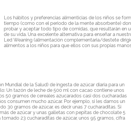
Los h
ábitos y preferencias alimenticias de los niños se for
tiempo (como con el periodo de la mente absorbente) dond
probar y aceptar todo tipo de comidas, que resultarán en u
de su vida. Una excelente alternativa para enseñar a nuest
Led Weaning (alimentación complementaria/destete dirigid
alimentos a los niños para que ellos con sus propias mano
Mundial de la Salud) de ingesta de azúcar diaria para un
plo: Un tazón de leche de 500 ml con cacao contiene unos
unos 50 gramos de cereales azucarados casi dos cucharadas
ños consumen mucho azúcar. Por ejemplo, si les damos un
o 30 gramos de azúcar, es decir unas 7 cucharaditas. Si
 más de azúcar y unas galletas con pepitas de chocolate 5
ha tomado 23 cucharaditas de azúcar, unos 95 gramos, cifra