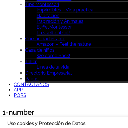
Tips Montessori
Imprimibles – Vida práctica
Habitación
Inspiración y Animales
BuffetMontessori
La vuelta al sol!
Comunidad infantil
Amazon – Feel the nature
Casa de niños
Welcome Back!
Taller
Línea de la vida
Directorio Empresarial
Pagos
CONTÁCTANOS
APP
PQRS
1-number
Uso cookies y Protección de Datos