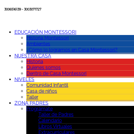
3006516139 - 3003071727
EDUCACIÓN MONTESSORI
Historia Montessori
Ambientes
¿Cómo lo logramos en Casa Montessori?
NUESTRA CASA
Historia
Quienes somos
Dentro de Casa Montessori
NIVELES
Comunidad Infantil
Casa de niños
Taller
ZONA PADRES
Prográmate
Taller de Padres
Calendario
Libros Virtuales
Extracurriculares