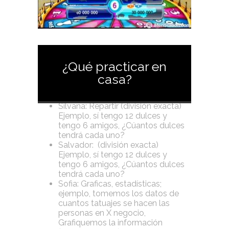
¿Qué practicar en
casa?
Silvana: Repartir (división exacta)
Ejemplo, sí tengo 12 dulces y
tengo 6 amigos, ¿Cúantos dulces
tendrá cada uno?
Salvador: (división exacta)
Ejemplo, sí tengo 12 dulces y
tengo 6 amigos, ¿Cúantos dulces
tendrá cada uno?
Sofia: Graficas, estadísticas;
ejemplo, tomemos los datos de
cuantos tatuajes se hacen las
personas en X negocio,
Grafiquemos la información