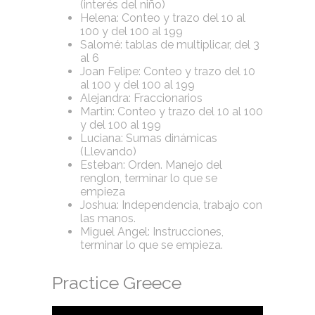
(interés del niño)
Helena: Conteo y trazo del 10 al
100 y del 100 al 199
Salomé: tablas de multiplicar, del 3
al 6
Joan Felipe: Conteo y trazo del 10
al 100 y del 100 al 199
Alejandra: Fraccionarios
Martin: Conteo y trazo del 10 al 100
y del 100 al 199
Luciana: Sumas dinámicas
(Llevando)
Esteban: Orden. Manejo del
renglon, terminar lo que se
empieza
Joshua: Independencia, trabajo con
las manos.
Miguel Angel: Instrucciones,
terminar lo que se empieza.
Practice Greece