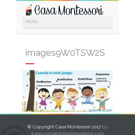
images9W0TSW2S
© Copyright Casa Montessori 2017
by
www.congarantiadequellego.com