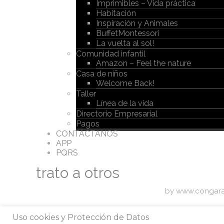
Imprimibles – Vida práctica
Habitación
Inspiración y Animales
BuffetMontessori
La vuelta al sol!
Comunidad infantil
Amazon – Feel the nature
Casa de niños
Welcome Back!
Taller
Línea de la vida
Directorio Empresarial
Pagos
CONTÁCTANOS
APP
PQRS
trato a otros
© Copyright Casa Montessori 2017
by www.congara
Llama ahora!
Uso cookies y Protección de Datos