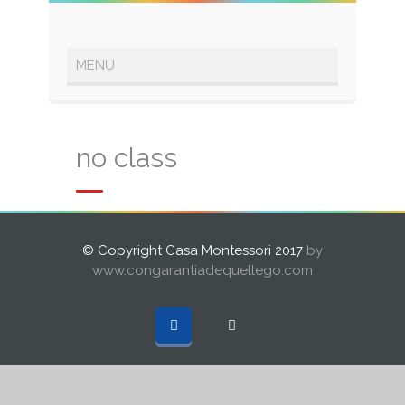
no class
© Copyright Casa Montessori 2017
by
www.congarantiadequellego.com