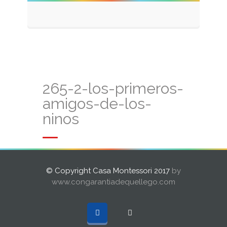
265-2-los-primeros-
amigos-de-los-
ninos
© Copyright Casa Montessori 2017
by
www.congarantiadequellego.com