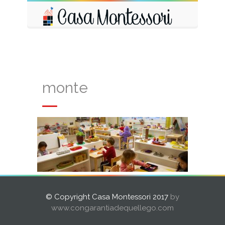
monte
© Copyright Casa Montessori 2017
by
www.congarantiadequellego.com