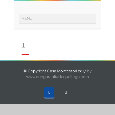
1
© Copyright Casa Montessori 2017
by
www.congarantiadequellego.com