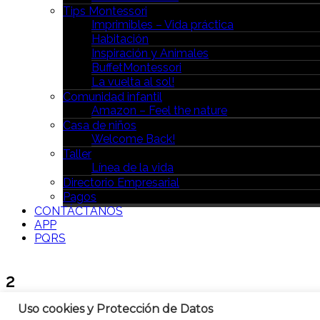
Tips Montessori
Imprimibles – Vida práctica
Habitación
Inspiración y Animales
BuffetMontessori
La vuelta al sol!
Comunidad infantil
Amazon – Feel the nature
Casa de niños
Welcome Back!
Taller
Línea de la vida
Directorio Empresarial
Pagos
CONTÁCTANOS
APP
PQRS
2
Uso cookies y Protección de Datos