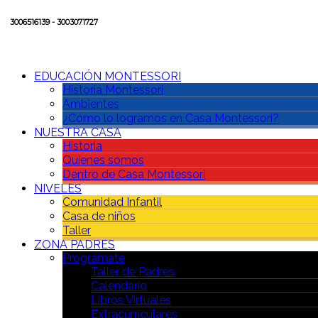
3006516139 - 3003071727
EDUCACIÓN MONTESSORI
Historia Montessori
Ambientes
¿Cómo lo logramos en Casa Montessori?
NUESTRA CASA
Historia
Quienes somos
Dentro de Casa Montessori
NIVELES
Comunidad Infantil
Casa de niños
Taller
ZONA PADRES
Prográmate
Taller de Padres
Calendario
Libros Virtuales
Extracurriculares