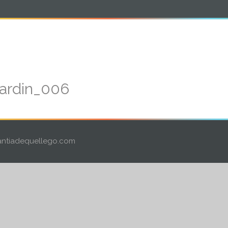
ORI
NUESTRA CASA
NIVELES
ZONA PADRE
ardin_006
ntiadequellego.com