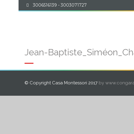
3006516139 - 3003071727
EDUCACIÓN MONTESS
Jean-Baptiste_Siméon_Ch
© Copyright Casa Montessori 2017
by www.congara