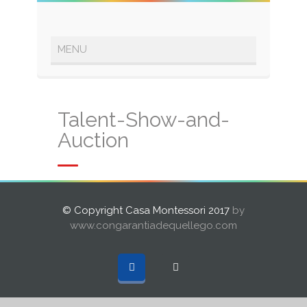
Talent-Show-and-
Auction
© Copyright Casa Montessori 2017
by
www.congarantiadequellego.com