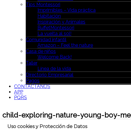
Tips Montessori
Imprimibles – Vida práctica
Habitación
Inspiración y Animales
BuffetMontessori
La vuelta al sol!
Comunidad infantil
Amazon – Feel the nature
Casa de niños
Welcome Back!
Taller
Línea de la vida
Directorio Empresarial
Pagos
CONTÁCTANOS
APP
PQRS
child-exploring-nature-young-boy-me
Uso cookies y Protección de Datos