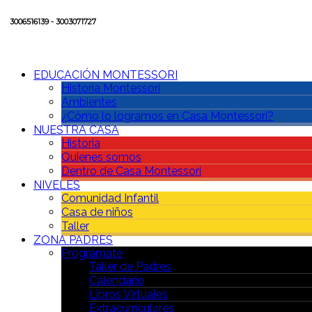
3006516139 - 3003071727
EDUCACIÓN MONTESSORI
Historia Montessori
Ambientes
¿Cómo lo logramos en Casa Montessori?
NUESTRA CASA
Historia
Quienes somos
Dentro de Casa Montessori
NIVELES
Comunidad Infantil
Casa de niños
Taller
ZONA PADRES
Prográmate
Taller de Padres
Calendario
Libros Virtuales
Extracurriculares