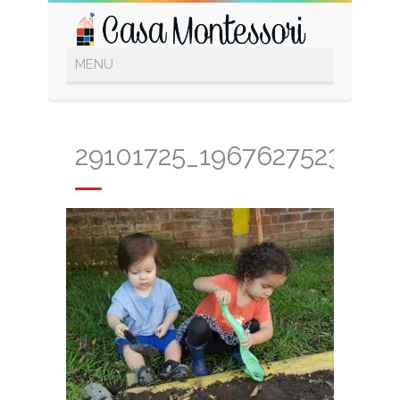
29101725_1967627523565