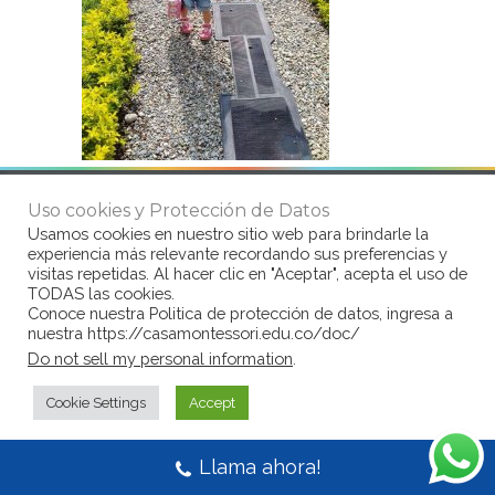
Uso cookies y Protección de Datos
© Copyright Casa Montessori 2017
by
Usamos cookies en nuestro sitio web para brindarle la
www.congarantiadequellego.com
experiencia más relevante recordando sus preferencias y
visitas repetidas. Al hacer clic en "Aceptar", acepta el uso de
TODAS las cookies.
Conoce nuestra Politica de protección de datos, ingresa a
nuestra https://casamontessori.edu.co/doc/
Do not sell my personal information
.
Cookie Settings
Accept
Llama ahora!