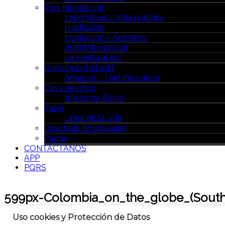
Tips Montessori
Imprimibles – Vida práctica
Habitación
Inspiración y Animales
BuffetMontessori
La vuelta al sol!
Comunidad infantil
Amazon – Feel the nature
Casa de niños
Welcome Back!
Taller
Línea de la vida
Directorio Empresarial
Pagos
CONTÁCTANOS
APP
PQRS
599px-Colombia_on_the_globe_(South
Uso cookies y Protección de Datos