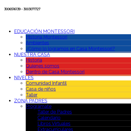
3006516139 - 3003071727
EDUCACIÓN MONTESSORI
Historia Montessori
Ambientes
¿Cómo lo logramos en Casa Montessori?
NUESTRA CASA
Historia
Quienes somos
Dentro de Casa Montessori
NIVELES
Comunidad Infantil
Casa de niños
Taller
ZONA PADRES
Prográmate
Taller de Padres
Calendario
Libros Virtuales
Extracurriculares