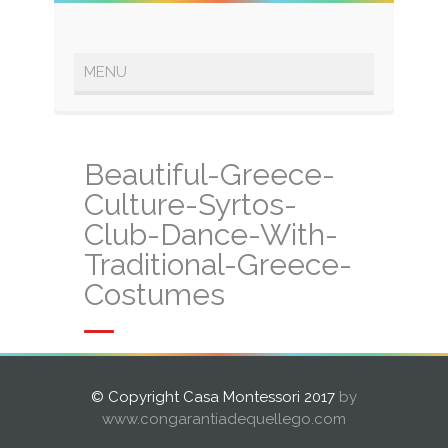
Beautiful-Greece-
Culture-Syrtos-
Club-Dance-With-
Traditional-Greece-
Costumes
© Copyright Casa Montessori 2017
by
www.congarantiadequellego.com