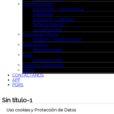
Tips Montessori
Imprimibles – Vida práctica
Habitación
Inspiración y Animales
BuffetMontessori
La vuelta al sol!
Comunidad infantil
Amazon – Feel the nature
Casa de niños
Welcome Back!
Taller
Línea de la vida
Directorio Empresarial
Pagos
CONTÁCTANOS
APP
PQRS
Sin título-1
Uso cookies y Protección de Datos