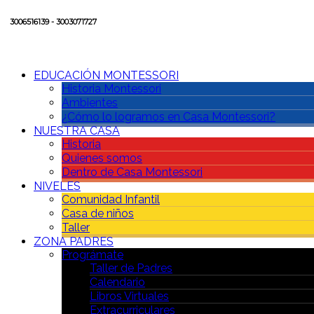
3006516139 - 3003071727
EDUCACIÓN MONTESSORI
Historia Montessori
Ambientes
¿Cómo lo logramos en Casa Montessori?
NUESTRA CASA
Historia
Quienes somos
Dentro de Casa Montessori
NIVELES
Comunidad Infantil
Casa de niños
Taller
ZONA PADRES
Prográmate
Taller de Padres
Calendario
Libros Virtuales
Extracurriculares