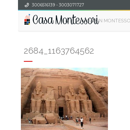
3006516139 - 3003071727
EDUCACIÓN MONTESSO
2684_1163764562