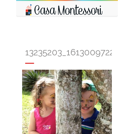
13235203_1613009722361