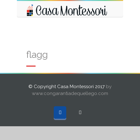
flagg
© Copyright Casa Montessori 2017
by
www.congarantiadequellego.com