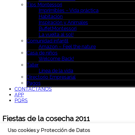
Tips Montessori
Imprimibles – Vida práctica
Habitación
Inspiración y Animales
BuffetMontessori
La vuelta al sol!
Comunidad infantil
Amazon – Feel the nature
Casa de niños
Welcome Back!
Taller
Línea de la vida
Directorio Empresarial
Pagos
CONTÁCTANOS
APP
PQRS
Fiestas de la cosecha 2011
Uso cookies y Protección de Datos