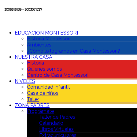
3006516139 - 3003071727
EDUCACIÓN MONTESSORI
Historia Montessori
Ambientes
¿Cómo lo logramos en Casa Montessori?
NUESTRA CASA
Historia
Quienes somos
Dentro de Casa Montessori
NIVELES
Comunidad Infantil
Casa de niños
Taller
ZONA PADRES
Prográmate
Taller de Padres
Calendario
Libros Virtuales
Extracurriculares