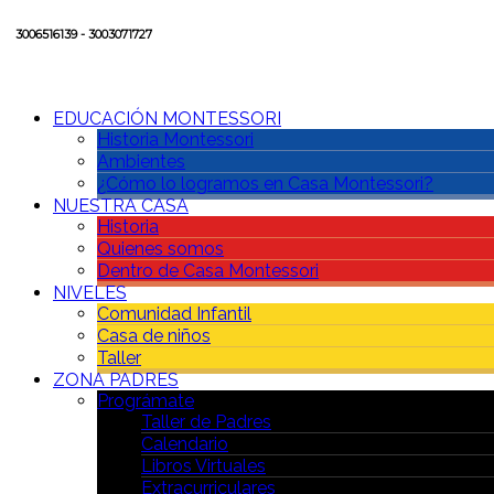
3006516139 - 3003071727
EDUCACIÓN MONTESSORI
Historia Montessori
Ambientes
¿Cómo lo logramos en Casa Montessori?
NUESTRA CASA
Historia
Quienes somos
Dentro de Casa Montessori
NIVELES
Comunidad Infantil
Casa de niños
Taller
ZONA PADRES
Prográmate
Taller de Padres
Calendario
Libros Virtuales
Extracurriculares