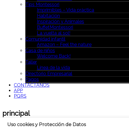
Tips Montessori
Imprimibles – Vida práctica
Habitación
Inspiración y Animales
BuffetMontessori
La vuelta al sol!
Comunidad infantil
Amazon – Feel the nature
Casa de niños
Welcome Back!
Taller
Línea de la vida
Directorio Empresarial
Pagos
CONTÁCTANOS
APP
PQRS
principal
Uso cookies y Protección de Datos