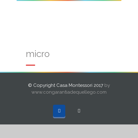
micro
© Copyright Casa Montessori 2017
by
www.congarantiadequellego.com