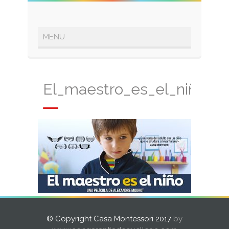
El_maestro_es_el_niño
© Copyright Casa Montessori 2017
by