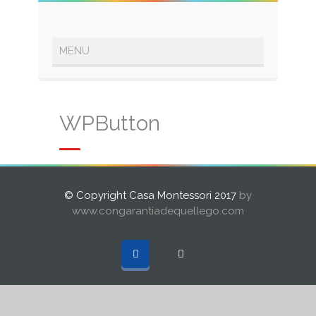
WPButton
© Copyright Casa Montessori 2017
by
www.congarantiadequellego.com