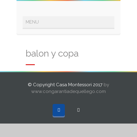
balon y copa
© Copyright Casa Montessori 2017
by
www.congarantiadequellego.com