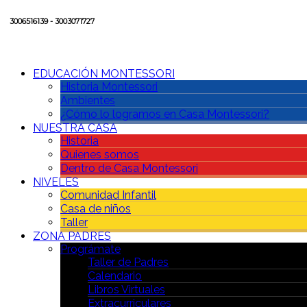
3006516139 - 3003071727
EDUCACIÓN MONTESSORI
Historia Montessori
Ambientes
¿Cómo lo logramos en Casa Montessori?
NUESTRA CASA
Historia
Quienes somos
Dentro de Casa Montessori
NIVELES
Comunidad Infantil
Casa de niños
Taller
ZONA PADRES
Prográmate
Taller de Padres
Calendario
Libros Virtuales
Extracurriculares