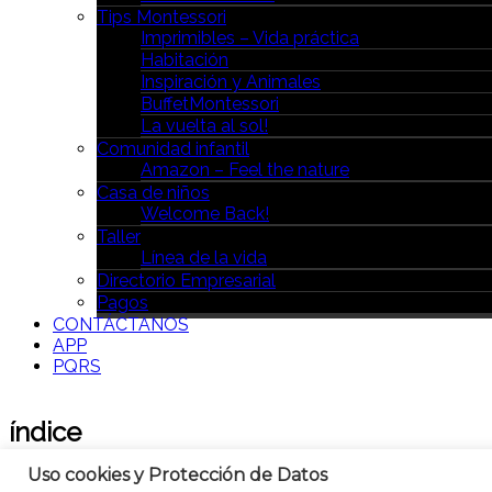
Tips Montessori
Imprimibles – Vida práctica
Habitación
Inspiración y Animales
BuffetMontessori
La vuelta al sol!
Comunidad infantil
Amazon – Feel the nature
Casa de niños
Welcome Back!
Taller
Línea de la vida
Directorio Empresarial
Pagos
CONTÁCTANOS
APP
PQRS
índice
Uso cookies y Protección de Datos