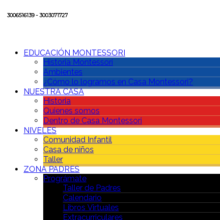
3006516139 - 3003071727
EDUCACIÓN MONTESSORI
Historia Montessori
Ambientes
¿Cómo lo logramos en Casa Montessori?
NUESTRA CASA
Historia
Quienes somos
Dentro de Casa Montessori
NIVELES
Comunidad Infantil
Casa de niños
Taller
ZONA PADRES
Prográmate
Taller de Padres
Calendario
Libros Virtuales
Extracurriculares