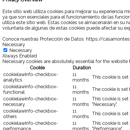
Este sitio web utiliza cookies para mejorar su experiencia 
ya que son esenciales para el funcionamiento de las funci
utiliza este sitio web. Estas cookies se almacenarán en su 
voluntaria de algunas de estas cookies puede afectar su ex
Conoce nuestras Protección de Datos https://casamonte
Necessary
Necessary
Always Enabled
Necessary cookies are absolutely essential for the website 
Cookie
Duration
cookielawinfo-checkbox-
11
This cookie is set
analytics
months
cookielawinfo-checkbox-
11
The cookie is set
functional
months
cookielawinfo-checkbox-
11
This cookie is se
necessary
months
"Necessary".
cookielawinfo-checkbox-
11
This cookie is se
others
months
cookielawinfo-checkbox-
11
This cookie is se
performance
months
"Performance".