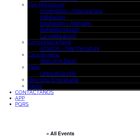
Tips Montessori
Imprimibles – Vida práctica
Habitación
Inspiración y Animales
BuffetMontessori
La vuelta al sol!
Comunidad infantil
Amazon – Feel the nature
Casa de niños
Welcome Back!
Taller
Línea de la vida
Directorio Empresarial
Pagos
CONTÁCTANOS
APP
PQRS
« All Events