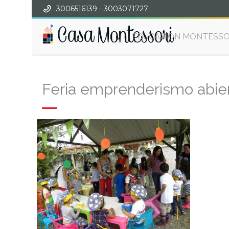
3006516139 - 3003071727
EDUCACIÓN MONTESSO
Feria emprenderismo abie