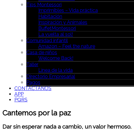
Tips Montessori
Imprimibles – Vida práctica
Habitación
Inspiración y Animales
BuffetMontessori
La vuelta al sol!
Comunidad infantil
Amazon – Feel the nature
Casa de niños
Welcome Back!
Taller
Línea de la vida
Directorio Empresarial
Pagos
CONTÁCTANOS
APP
PQRS
Cantemos por la paz
Dar sin esperar nada a cambio, un valor hermoso.