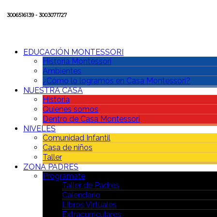
3006516139 - 3003071727
EDUCACIÓN MONTESSORI
Historia Montessori
Ambientes
¿Cómo lo logramos en Casa Montessori?
NUESTRA CASA
Historia
Quienes somos
Dentro de Casa Montessori
NIVELES
Comunidad Infantil
Casa de niños
Taller
ZONA PADRES
Prográmate
Taller de Padres
Calendario
Libros Virtuales
Extracurriculares