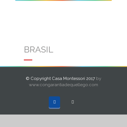
BRASIL
© Copyright Casa Montessori 2017
by
www.congarantiadequellego.com