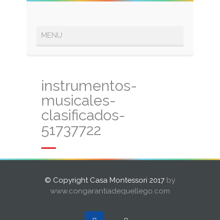
instrumentos-
musicales-
clasificados-
51737722
© Copyright Casa Montessori 2017
by
www.congarantiadequellego.com