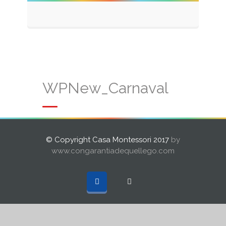
WPNew_Carnaval
© Copyright Casa Montessori 2017
by
www.congarantiadequellego.com