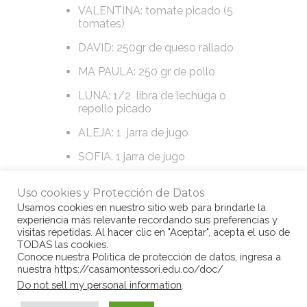
VALENTINA: tomate picado (5
tomates)
DAVID: 250gr de queso rallado
MA PAULA: 250 gr de pollo
LUNA: 1/2 libra de lechuga o
repollo picado
ALEJA: 1 jarra de jugo
SOFIA. 1 jarra de jugo
Uso cookies y Protección de Datos
Los esperamos para compartir y dar
Usamos cookies en nuestro sitio web para brindarle la
nuestra
luz
a los demás de 5.30 pm a 7.30
experiencia más relevante recordando sus preferencias y
pm, este miércoles 1ro de Noviembre.
visitas repetidas. Al hacer clic en "Aceptar", acepta el uso de
TODAS las cookies.
Conoce nuestra Politica de protección de datos, ingresa a
nuestra https://casamontessori.edu.co/doc/
© Copyright Casa Montessori 2017
by
Do not sell my personal information
.
www.congarantiadequellego.com