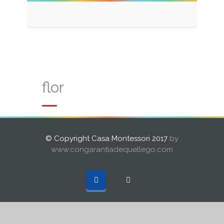
flor
© Copyright Casa Montessori 2017
by
www.congarantiadequellego.com