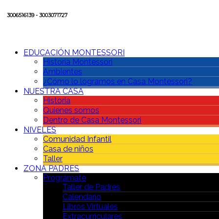
3006516139 - 3003071727
EDUCACIÓN MONTESSORI
Historia Montessori
Ambientes
¿Cómo lo logramos en Casa Montessori?
NUESTRA CASA
Historia
Quienes somos
Dentro de Casa Montessori
NIVELES
Comunidad Infantil
Casa de niños
Taller
ZONA PADRES
Prográmate
Taller de Padres
Calendario
Libros Virtuales
Extracurriculares