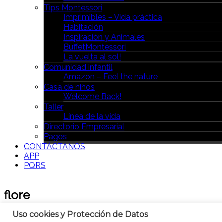
Tips Montessori
Imprimibles – Vida práctica
Habitación
Inspiración y Animales
BuffetMontessori
La vuelta al sol!
Comunidad infantil
Amazon – Feel the nature
Casa de niños
Welcome Back!
Taller
Línea de la vida
Directorio Empresarial
Pagos
CONTÁCTANOS
APP
PQRS
flore
Uso cookies y Protección de Datos