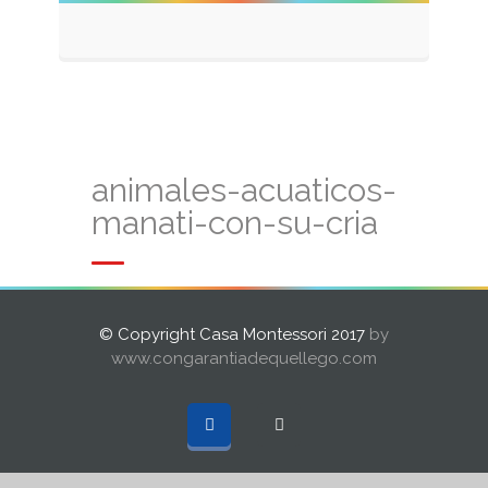
animales-acuaticos-
manati-con-su-cria
© Copyright Casa Montessori 2017
by
www.congarantiadequellego.com