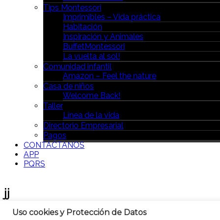
Tips Montessori
Imprimibles – Vida práctica
Habitación
Inspiración y Animales
BuffetMontessori
La vuelta al sol!
Comunidad infantil
Amazon – Feel the nature
Casa de niños
Welcome Back!
Taller
Línea de la vida
Directorio Empresarial
Pagos
CONTÁCTANOS
APP
PQRS
jj
Uso cookies y Protección de Datos