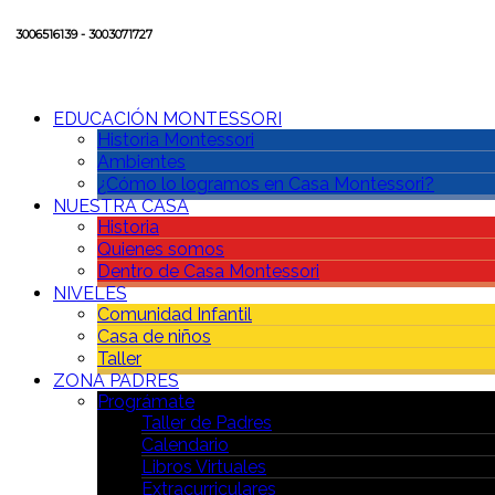
3006516139 - 3003071727
EDUCACIÓN MONTESSORI
Historia Montessori
Ambientes
¿Cómo lo logramos en Casa Montessori?
NUESTRA CASA
Historia
Quienes somos
Dentro de Casa Montessori
NIVELES
Comunidad Infantil
Casa de niños
Taller
ZONA PADRES
Prográmate
Taller de Padres
Calendario
Libros Virtuales
Extracurriculares