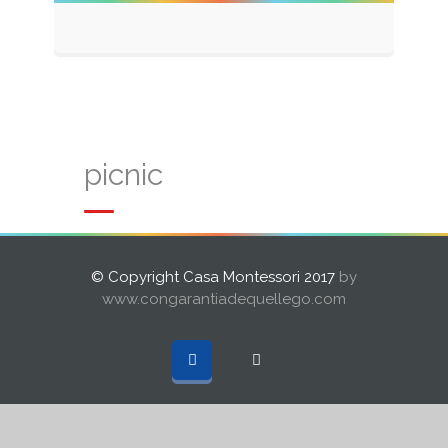
picnic
© Copyright Casa Montessori 2017
by
www.congarantiadequellego.com