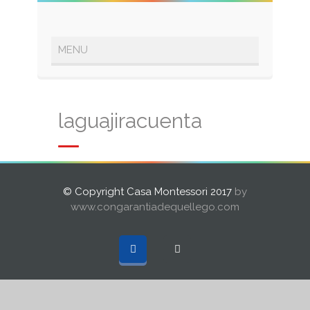
laguajiracuenta
© Copyright Casa Montessori 2017
by
www.congarantiadequellego.com