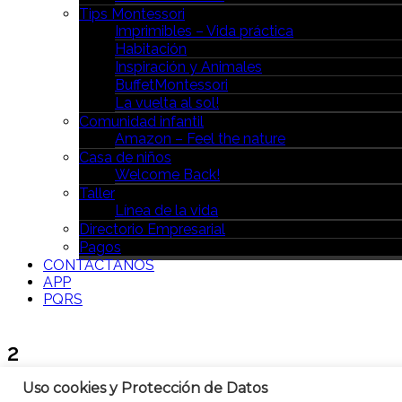
Tips Montessori
Imprimibles – Vida práctica
Habitación
Inspiración y Animales
BuffetMontessori
La vuelta al sol!
Comunidad infantil
Amazon – Feel the nature
Casa de niños
Welcome Back!
Taller
Línea de la vida
Directorio Empresarial
Pagos
CONTÁCTANOS
APP
PQRS
2
Uso cookies y Protección de Datos