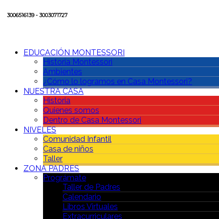
3006516139 - 3003071727
EDUCACIÓN MONTESSORI
Historia Montessori
Ambientes
¿Cómo lo logramos en Casa Montessori?
NUESTRA CASA
Historia
Quienes somos
Dentro de Casa Montessori
NIVELES
Comunidad Infantil
Casa de niños
Taller
ZONA PADRES
Prográmate
Taller de Padres
Calendario
Libros Virtuales
Extracurriculares