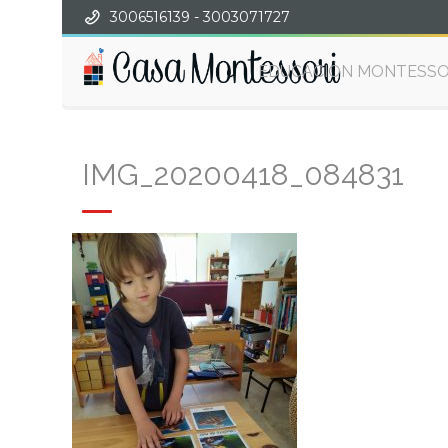
3006516139 - 3003071727
EDUCACIÓN MONTESSO
IMG_20200418_084831