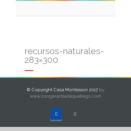
recursos-naturales-
283×300
© Copyright Casa Montessori 2017
by
www.congarantiadequellego.com